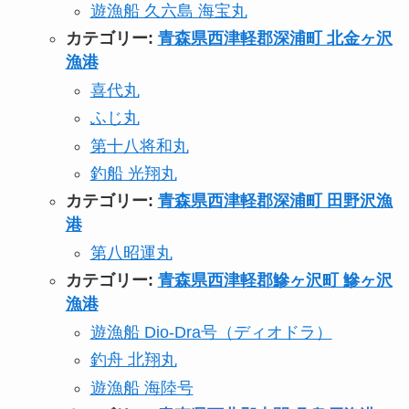
遊漁船 久六島 海宝丸
カテゴリー:
青森県西津軽郡深浦町 北金ヶ沢
漁港
喜代丸
ふじ丸
第十八将和丸
釣船 光翔丸
カテゴリー:
青森県西津軽郡深浦町 田野沢漁
港
第八昭運丸
カテゴリー:
青森県西津軽郡鰺ヶ沢町 鰺ヶ沢
漁港
遊漁船 Dio-Dra号（ディオドラ）
釣舟 北翔丸
遊漁船 海陸号