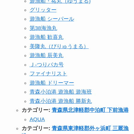
遊漁船・祐丸（ゆうまる)
グリッター
遊漁船 シーパール
第38海漁丸
遊漁船 歓喜丸
美隆丸（びりゅうまる）
遊漁船 辰美丸
Ｊ-つりバカ号
ファイナリスト
遊漁船 ドリーマー
青森小泊港 遊漁船 遊海班
青森小泊港 遊漁船 勝新丸
カテゴリー:
青森県北津軽郡中泊町 下前漁港
AQUA
カテゴリー:
青森県東津軽郡外ヶ浜町 三厩漁