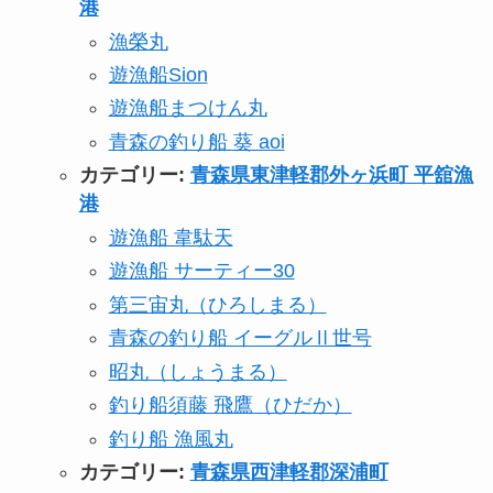
港
漁榮丸
遊漁船Sion
遊漁船まつけん丸
青森の釣り船 葵 aoi
カテゴリー:
青森県東津軽郡外ヶ浜町 平舘漁
港
遊漁船 韋駄天
遊漁船 サーティー30
第三宙丸（ひろしまる）
青森の釣り船 イーグルⅡ世号
昭丸（しょうまる）
釣り船須藤 飛鷹（ひだか）
釣り船 漁風丸
カテゴリー:
青森県西津軽郡深浦町