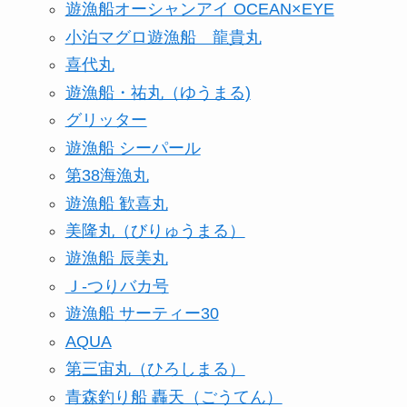
遊漁船オーシャンアイ OCEAN×EYE
小泊マグロ遊漁船 龍貴丸
喜代丸
遊漁船・祐丸（ゆうまる)
グリッター
遊漁船 シーパール
第38海漁丸
遊漁船 歓喜丸
美隆丸（びりゅうまる）
遊漁船 辰美丸
Ｊ-つりバカ号
遊漁船 サーティー30
AQUA
第三宙丸（ひろしまる）
青森釣り船 轟天（ごうてん）