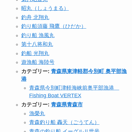
昭丸（しょうまる）
釣舟 北翔丸
釣り船須藤 飛鷹（ひだか）
釣り船 漁風丸
第十八将和丸
釣船 光翔丸
遊漁船 海陸号
カテゴリー:
青森県東津軽郡今別町 奥平部漁
港
青森県今別町津軽海峡前奥平部漁港
Fishing Boat VERTEX
カテゴリー:
青森県青森市
漁榮丸
青森釣り船 轟天（ごうてん）
青森の釣り船 イーグルⅡ世号