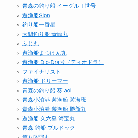
青森の釣り船 イーグルⅡ世号
遊漁船Sion
釣り船一番星
大間釣り船 青龍丸
ふじ丸
遊漁船まつけん丸
遊漁船 Dio-Dra号（ディオドラ）
ファイナリスト
遊漁船 ドリーマー
青森の釣り船 葵 aoi
青森小泊港 遊漁船 遊海班
青森小泊港 遊漁船 勝新丸
遊漁船 久六島 海宝丸
青森 釣船 ブルドック
第八昭運丸