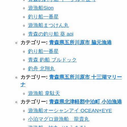
遊漁船Sion
釣り船一番星
遊漁船まつけん丸
青森の釣り船 葵 aoi
カテゴリー:
青森県五所川原市 脇元漁港
釣り船一番星
青森 釣船 ブルドック
釣舟 北翔丸
カテゴリー:
青森県五所川原市 十三湖マリー
ナ
遊漁船 韋駄天
カテゴリー:
青森県北津軽郡中泊町 小泊漁港
遊漁船オーシャンアイ OCEAN×EYE
小泊マグロ遊漁船 龍貴丸