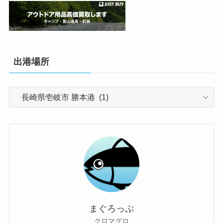
出港場所
出
港
場
所
まぐろっぷ
クロマグロ