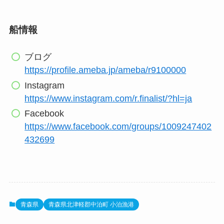
船情報
ブログ
https://profile.ameba.jp/ameba/r9100000
Instagram
https://www.instagram.com/r.finalist/?hl=ja
Facebook
https://www.facebook.com/groups/1009247402
432699
青森県
青森県北津軽郡中泊町 小泊漁港