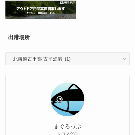
出港場所
出
港
場
所
まぐろっぷ
クロマグロ