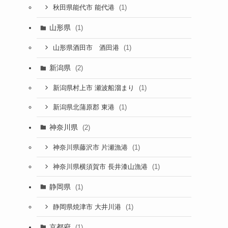
(1)
秋田県能代市 能代港
山形県
(1)
(1)
山形県酒田市 酒田港
新潟県
(2)
(1)
新潟県村上市 瀬波船溜まり
(1)
新潟県北蒲原郡 東港
神奈川県
(2)
(1)
神奈川県藤沢市 片瀬漁港
(1)
神奈川県横須賀市 長井漆山漁港
静岡県
(1)
(1)
静岡県焼津市 大井川港
京都府
(1)