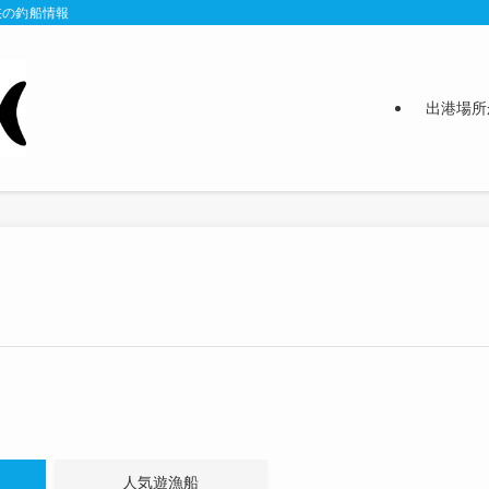
峡の釣船情報
出港場所
人気遊漁船