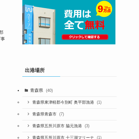
軽郡
ず事
出港場所
青森県
(40)
(1)
青森県東津軽郡今別町 奥平部漁港
(7)
青森県青森市
(3)
青森県五所川原市 脇元漁港
(1)
青森県五所川原市 十三湖マリーナ