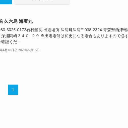
船 久六島 海宝丸
080-6026-0172石村船長 出港場所 深浦町深浦〒038-2324 青森県西津
町深浦岡崎３４０−２９ ※出港場所は変更になる場合もありますので必
確認くだ...
4年4月10日
2022年5月15日
1