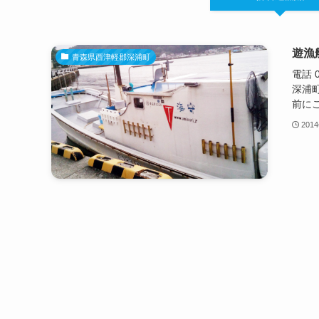
遊漁
青森県西津軽郡深浦町
電話 
深浦
前にご
201